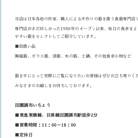
当店は日本各地の作家、職人による手作りの器を扱う食器専門店
専門店がまだ珍しかった
1980
年のオープン以来、毎日の食卓をよ
やすい器をセレクトしてご紹介しています。
■
取扱い品
陶磁器、ガラス器、漆器、木の器、土鍋、その他食卓小物など
器を手にとって実際にご覧になりたいお客様はぜひお立ち寄りく
みなさまのお越しをお待ちしております。
田園調布いちょう
■東急東横線、目黒線田園調布駅徒歩2分
■
営業時間：
11
：
00
～
18
：
00
■定休日